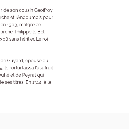
r de son cousin Geoffroy.
arche et l’Angoumois pour
 en 1303, malgré ce
arche. Philippe le Bel,
8 sans héritier. Le roi
r de Guyard, épouse du
e roi lui laissa l’usufruit
ouhé et de Peyrat qui
ses titres. En 1314, à la