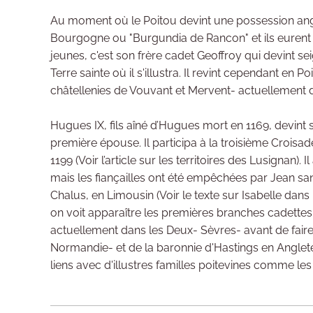
Au moment où le Poitou devint une possession angla
Bourgogne ou "Burgundia de Rancon" et ils eurent au
jeunes, c'est son frère cadet Geoffroy qui devint sei
Terre sainte où il s'illustra. Il revint cependant e
châtellenies de Vouvant et Mervent- actuellement 
Hugues IX, fils aîné d’Hugues mort en 1169, devint 
première épouse. Il participa à la troisième Croisa
1199 (Voir l’article sur les territoires des Lusignan)
mais les fiançailles ont été empêchées par Jean san
Chalus, en Limousin (Voir le texte sur Isabelle dans
on voit apparaître les premières branches cadettes 
actuellement dans les Deux- Sèvres- avant de faire
Normandie- et de la baronnie d'Hastings en Angleterr
liens avec d'illustres familles poitevines comme les