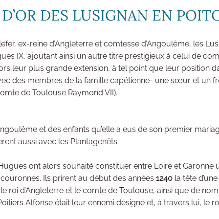
E D’OR DES LUSIGNAN EN POIT
llefer, ex-reine d’Angleterre et comtesse d’Angoulême, les Lus
 IX, ajoutant ainsi un autre titre prestigieux à celui de co
ors leur plus grande extension, à tel point que leur position
vec des membres de la famille capétienne- une sœur et un fr
comte de Toulouse Raymond VII).
’Angoulême et des enfants qu’elle a eus de son premier maria
tèrent aussi avec les Plantagenêts.
 Hugues ont alors souhaité constituer entre Loire et Garonne 
couronnes. Ils prirent au début des années
1240
la tête d’une
, le roi d’Angleterre et le comte de Toulouse, ainsi que de n
itiers Alfonse était leur ennemi désigné et, à travers lui, le r