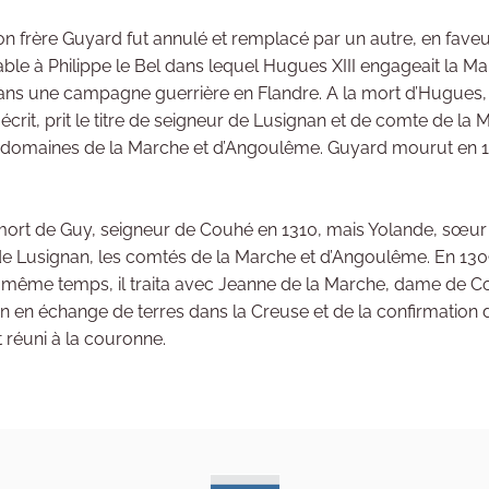
n frère Guyard fut annulé et remplacé par un autre, en faveu
able à Philippe le Bel dans lequel Hugues XIII engageait la M
ans une campagne guerrière en Flandre. A la mort d’Hugues,
écrit, prit le titre de seigneur de Lusignan et de comte de la M
es domaines de la Marche et d’Angoulême. Guyard mourut en 130
 mort de Guy, seigneur de Couhé en 1310, mais Yolande, sœu
 de Lusignan, les comtés de la Marche et d’Angoulême. En 1309, l
 le même temps, il traita avec Jeanne de la Marche, dame de C
en échange de terres dans la Creuse et de la confirmation de 
 réuni à la couronne.