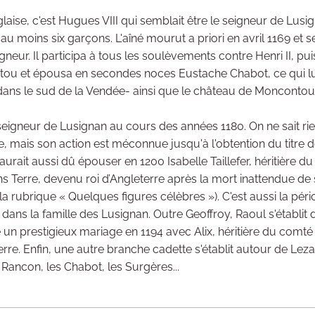
ise, c'est Hugues VIII qui semblait être le seigneur de Lusig
 moins six garçons. L'aîné mourut a priori en avril 1169 et se
gneur. Il participa à tous les soulèvements contre Henri II, pui
n Poitou et épousa en secondes noces Eustache Chabot, ce qui lu
dans le sud de la Vendée- ainsi que le château de Moncontour
seigneur de Lusignan au cours des années 1180. On ne sait rie
de, mais son action est méconnue jusqu'à l'obtention du titre
. Il aurait aussi dû épouser en 1200 Isabelle Taillefer, héritièr
s Terre, devenu roi d’Angleterre après la mort inattendue de 
 la rubrique « Quelques figures célèbres »). C'est aussi la pér
dans la famille des Lusignan. Outre Geoffroy, Raoul s'établit
 un prestigieux mariage en 1194 avec Alix, héritière du comté
e. Enfin, une autre branche cadette s'établit autour de Lezay 
 Rancon, les Chabot, les Surgères...