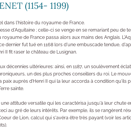
ET (1154- 1199)
l dans l'histoire du royaume de France.
esse d'Aquitaine ; celle-ci se venge en se remariant peu de t
 du royaume de France passa alors aux mains des Anglais. L'Aqu
, ce dernier fut tué en 1168 lors d'une embuscade tendue, d'a
i II fit raser le château de Lusignan.
deux décennies ultérieures: ainsi, en 1187, un soulèvement écl
 chroniqueurs, un des plus proches conseillers du roi. Le m
a paix auprès d’Henri II qui la leur accorda à condition qu'ils p
erre sainte.
ttitude versatile qui les caractérisa jusqu'à leur chute en 12
ceci au gré de leurs intérêts. Par exemple, ils se rangèrent ré
eur de Lion, calcul qui s'avéra être très payant (voir les art
ts).