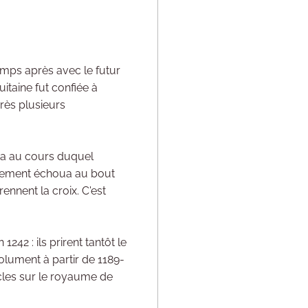
emps après avec le futur
itaine fut confiée à
près plusieurs
ata au cours duquel
ouvement échoua au bout
rennent la croix. C'est
42 : ils prirent tantôt le
solument à partir de 1189-
icles sur le royaume de