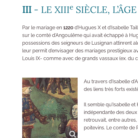
e
III
- LE XIII
SIÈCLE, L’ÂG
Par le mariage en
1220
d’Hugues X et d’Isabelle Tai
sur le comté d’Angoulême qui avait échappé à Hugues
possessions des seigneurs de Lusignan attinrent al
leur permit d’envisager des mariages prestigieux a
Louis IX- comme avec de grands vassaux (ex. du 
Au travers d’Isabelle d
des liens très forts exis
Il semble qu’Isabelle et
indépendante des deux 
retrouvait, entre autres
poitevins. Le comte de Po