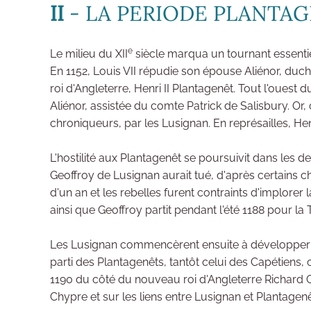
II
- LA PERIODE PLANTAGEN
e
Le milieu du XII
siècle marqua un tournant essentie
En 1152, Louis VII répudie son épouse Aliénor, duch
roi d'Angleterre, Henri II Plantagenêt. Tout l'ouest
Aliénor, assistée du comte Patrick de Salisbury. Or
chroniqueurs, par les Lusignan. En représailles, Henr
L'hostilité aux Plantagenêt se poursuivit dans les 
Geoffroy de Lusignan aurait tué, d'après certains
d'un an et les rebelles furent contraints d'implorer l
ainsi que Geoffroy partit pendant l'été 1188 pour la T
Les Lusignan commencèrent ensuite à développer une a
parti des Plantagenêts, tantôt celui des Capétiens, 
1190 du côté du nouveau roi d'Angleterre Richard Co
Chypre et sur les liens entre Lusignan et Plantagenê