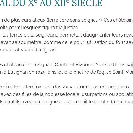
e
e
AL DU X
AU XII
SIÈCLE
 de plusieurs alleux (terre libre sans seigneur). Ces châtelain
ts parmi lesquels figurait la justice.
r les terres de la seigneurie permettait d’augmenter leurs rev
 devait se soumettre, comme celle pour l’utilisation du four se
ur du château de Lusignan.
s châteaux de Lusignan, Couhé et Vivonne. A ces édifices s’aj
 à Lusignan en 1025, ainsi que le prieuré de l’église Saint-Mar
ître leurs territoires et d’assouvir leur caractère ambitieux.
vec des filles de la noblesse locale, usurpations ou spoliati
conflits avec leur seigneur que ce soit le comte du Poitou o