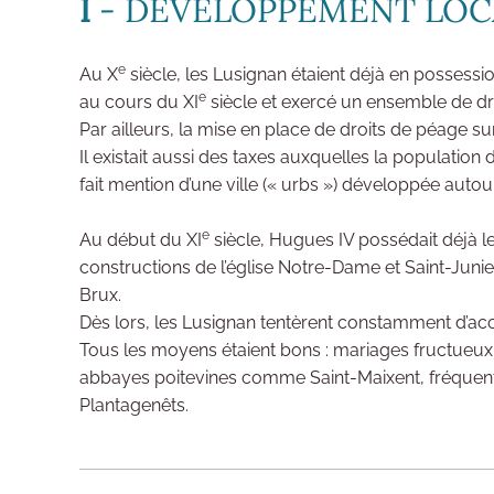
I
- DÉVELOPPEMENT LOC
e
Au X
siècle, les Lusignan étaient déjà en possession
e
au cours du XI
siècle et exercé un ensemble de droi
Par ailleurs, la mise en place de droits de péage su
Il existait aussi des taxes auxquelles la population
fait mention d’une ville (« urbs ») développée auto
e
Au début du XI
siècle, Hugues IV possédait déjà le
constructions de l’église Notre-Dame et Saint-Junien
Brux.
Dès lors, les Lusignan tentèrent constamment d’accro
Tous les moyens étaient bons : mariages fructueux a
abbayes poitevines comme Saint-Maixent, fréquents 
Plantagenêts.