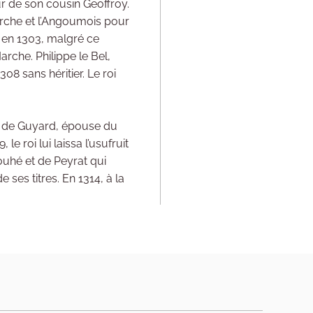
r de son cousin Geoffroy.
arche et l’Angoumois pour
 en 1303, malgré ce
arche. Philippe le Bel,
8 sans héritier. Le roi
r de Guyard, épouse du
e roi lui laissa l’usufruit
ouhé et de Peyrat qui
ses titres. En 1314, à la