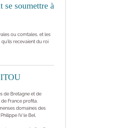
nt se soumettre à
yales ou comtales, et les
qu’ils recevaient du roi
OITOU
és de Bretagne et de
 de France profita.
mmenses domaines des
hilippe IV le Bel.