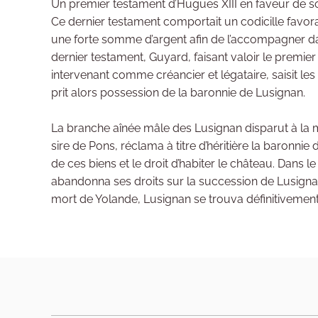
Un premier testament d’Hugues XIII en faveur de so
Ce dernier testament comportait un codicille favor
une forte somme d’argent afin de l’accompagner d
dernier testament, Guyard, faisant valoir le premier 
intervenant comme créancier et légataire, saisit l
prit alors possession de la baronnie de Lusignan.
La branche aînée mâle des Lusignan disparut à la
sire de Pons, réclama à titre d’héritière la baronnie
de ces biens et le droit d’habiter le château. Dans
abandonna ses droits sur la succession de Lusignan 
mort de Yolande, Lusignan se trouva définitivement