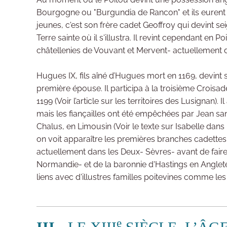
Bourgogne ou "Burgundia de Rancon" et ils eurent au
jeunes, c'est son frère cadet Geoffroy qui devint sei
Terre sainte où il s'illustra. Il revint cependant e
châtellenies de Vouvant et Mervent- actuellement 
Hugues IX, fils aîné d’Hugues mort en 1169, devint 
première épouse. Il participa à la troisième Croisa
1199 (Voir l’article sur les territoires des Lusignan)
mais les fiançailles ont été empêchées par Jean san
Chalus, en Limousin (Voir le texte sur Isabelle dans
on voit apparaître les premières branches cadettes 
actuellement dans les Deux- Sèvres- avant de faire
Normandie- et de la baronnie d'Hastings en Angleterr
liens avec d'illustres familles poitevines comme les
e