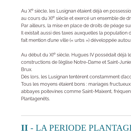
e
Au X
siècle, les Lusignan étaient déjà en possession
e
au cours du XI
siècle et exercé un ensemble de droi
Par ailleurs, la mise en place de droits de péage su
Il existait aussi des taxes auxquelles la population
fait mention d’une ville (« urbs ») développée auto
e
Au début du XI
siècle, Hugues IV possédait déjà le
constructions de l’église Notre-Dame et Saint-Junien
Brux.
Dès lors, les Lusignan tentèrent constamment d’accro
Tous les moyens étaient bons : mariages fructueux a
abbayes poitevines comme Saint-Maixent, fréquents 
Plantagenêts.
II
- LA PERIODE PLANTAGEN