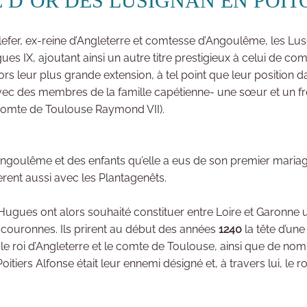
E D’OR DES LUSIGNAN EN POIT
llefer, ex-reine d’Angleterre et comtesse d’Angoulême, les Lus
 IX, ajoutant ainsi un autre titre prestigieux à celui de co
ors leur plus grande extension, à tel point que leur position
vec des membres de la famille capétienne- une sœur et un fr
comte de Toulouse Raymond VII).
’Angoulême et des enfants qu’elle a eus de son premier maria
tèrent aussi avec les Plantagenêts.
 Hugues ont alors souhaité constituer entre Loire et Garonne 
couronnes. Ils prirent au début des années
1240
la tête d’une
, le roi d’Angleterre et le comte de Toulouse, ainsi que de n
itiers Alfonse était leur ennemi désigné et, à travers lui, le r