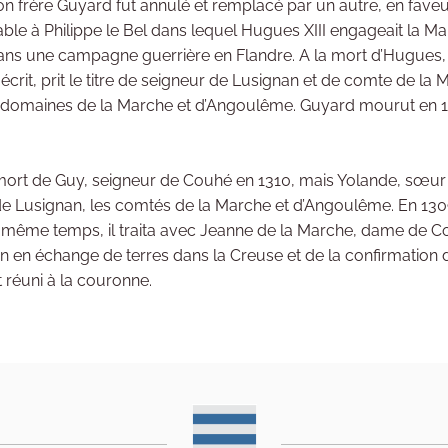
n frère Guyard fut annulé et remplacé par un autre, en faveu
able à Philippe le Bel dans lequel Hugues XIII engageait la M
ans une campagne guerrière en Flandre. A la mort d’Hugues,
écrit, prit le titre de seigneur de Lusignan et de comte de la M
es domaines de la Marche et d’Angoulême. Guyard mourut en 130
 mort de Guy, seigneur de Couhé en 1310, mais Yolande, sœu
 de Lusignan, les comtés de la Marche et d’Angoulême. En 1309, l
 le même temps, il traita avec Jeanne de la Marche, dame de C
en échange de terres dans la Creuse et de la confirmation de 
 réuni à la couronne.