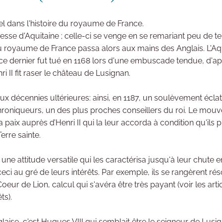
l dans l'histoire du royaume de France.
esse d'Aquitaine ; celle-ci se venge en se remariant peu de t
 du royaume de France passa alors aux mains des Anglais. L'Aqu
, ce dernier fut tué en 1168 lors d'une embuscade tendue, d'a
i II fit raser le château de Lusignan.
deux décennies ultérieures: ainsi, en 1187, un soulèvement écl
 chroniqueurs, un des plus proches conseillers du roi. Le m
a paix auprès d’Henri II qui la leur accorda à condition qu'ils p
erre sainte.
ttitude versatile qui les caractérisa jusqu'à leur chute en 12
ceci au gré de leurs intérêts. Par exemple, ils se rangèrent ré
eur de Lion, calcul qui s'avéra être très payant (voir les art
ts).
ise, c'est Hugues VIII qui semblait être le seigneur de Lusig