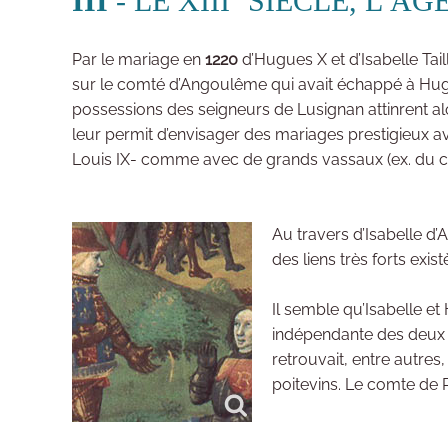
III
- LE XIII
SIÈCLE, L’ÂG
Par le mariage en
1220
d’Hugues X et d’Isabelle Tai
sur le comté d’Angoulême qui avait échappé à Hugues
possessions des seigneurs de Lusignan attinrent al
leur permit d’envisager des mariages prestigieux a
Louis IX- comme avec de grands vassaux (ex. du 
Au travers d’Isabelle d
des liens très forts exis
Il semble qu’Isabelle et
indépendante des deux 
retrouvait, entre autres
poitevins. Le comte de Po