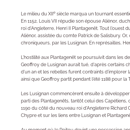
e
Le milieu du XII
siècle marqua un tournant essentie
En 1152, Louis VII répudie son épouse Aliénor, duch
roi d'Angleterre, Henri II Plantagenêt. Tout l'ouest
Aliénor, assistée du comte Patrick de Salisbury. Or
chroniqueurs, par les Lusignan. En représailles, Henr
L'hostilité aux Plantagenêt se poursuivit dans les 
Geoffroy de Lusignan aurait tué, d'après certains
d'un an et les rebelles furent contraints d'implorer l
ainsi que Geoffroy partit pendant l'été 1188 pour la T
Les Lusignan commencèrent ensuite à développer une a
parti des Plantagenêts, tantôt celui des Capétiens, 
1190 du côté du nouveau roi d'Angleterre Richard Co
Chypre et sur les liens entre Lusignan et Plantagenê
Au moment où le Poitou devint une possession angla