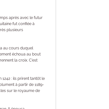
emps après avec le futur
itaine fut confiée à
près plusieurs
ata au cours duquel
ouvement échoua au bout
rennent la croix. C'est
42 : ils prirent tantôt le
solument à partir de 1189-
icles sur le royaume de
nan. Il épousa