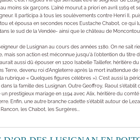
 moins six garçons. L'aîné mourut a priori en avril 1169 et se
gneur. Il participa à tous les soulèvements contre Henri II, pui
n Poitou et épousa en secondes noces Eustache Chabot, ce qui lu
dans le sud de la Vendée- ainsi que le château de Moncontour
seigneur de Lusignan au cours des années 1180. On ne sait rie
de, mais son action est méconnue jusqu'à l'obtention du titre
. Il aurait aussi dû épouser en 1200 Isabelle Taillefer, héritièr
s Terre, devenu roi d’Angleterre après la mort inattendue de 
 la rubrique « Quelques figures célèbres »). C'est aussi la pér
dans la famille des Lusignan. Outre Geoffroy, Raoul s'établit
 un prestigieux mariage en 1194 avec Alix, héritière du comté
e. Enfin, une autre branche cadette s'établit autour de Lezay 
 Rancon, les Chabot, les Surgères...