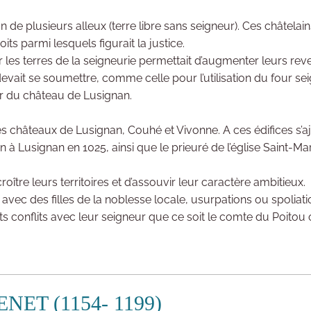
 de plusieurs alleux (terre libre sans seigneur). Ces châtelain
ts parmi lesquels figurait la justice.
r les terres de la seigneurie permettait d’augmenter leurs rev
 devait se soumettre, comme celle pour l’utilisation du four se
ur du château de Lusignan.
s châteaux de Lusignan, Couhé et Vivonne. A ces édifices s’aj
 à Lusignan en 1025, ainsi que le prieuré de l’église Saint-Mar
ître leurs territoires et d’assouvir leur caractère ambitieux.
vec des filles de la noblesse locale, usurpations ou spoliati
conflits avec leur seigneur que ce soit le comte du Poitou o
ET (1154- 1199)