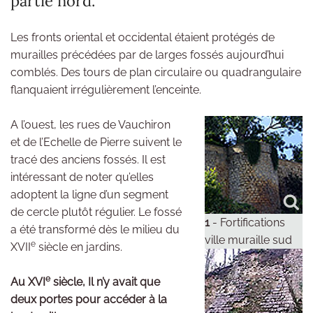
partie nord.
Les fronts oriental et occidental étaient protégés de
murailles précédées par de larges fossés aujourd’hui
comblés. Des tours de plan circulaire ou quadrangulaire
flanquaient irrégulièrement l’enceinte.
A l’ouest, les rues de Vauchiron
et de l’Echelle de Pierre suivent le
tracé des anciens fossés. Il est
intéressant de noter qu’elles
adoptent la ligne d’un segment
de cercle plutôt régulier. Le fossé
1
- Fortifications
a été transformé dès le milieu du
ville muraille sud
e
XVII
siècle en jardins.
e
Au XVI
siècle, Il n’y avait que
deux portes pour accéder à la