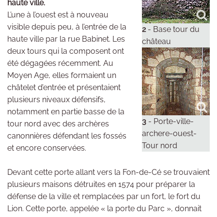
haute ville.
L’une à l’ouest est à nouveau
visible depuis peu, à l’entrée de la
2
- Base tour du
haute ville par la rue Babinet. Les
château
deux tours qui la composent ont
été dégagées récemment. Au
Moyen Age, elles formaient un
châtelet d’entrée et présentaient
plusieurs niveaux défensifs,
notamment en partie basse de la
3
- Porte-ville-
tour nord avec des archères
archere-ouest-
canonnières défendant les fossés
Tour nord
et encore conservées.
Devant cette porte allant vers la Fon-de-Cé se trouvaient
plusieurs maisons détruites en 1574 pour préparer la
défense de la ville et remplacées par un fort, le fort du
Lion. Cette porte, appelée « la porte du Parc », donnait