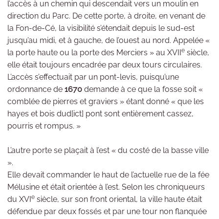
l’accès à un chemin qui descendait vers un moulin en
direction du Parc. De cette porte, à droite, en venant de
la Fon-de-Cé, la visibilité s’étendait depuis le sud-est
jusqu’au midi, et à gauche, de l’ouest au nord. Appelée «
e
la porte haute ou la porte des Merciers » au XVII
siècle,
elle était toujours encadrée par deux tours circulaires.
L’accès s’effectuait par un pont-levis, puisqu’une
ordonnance de
1670
demande à ce que la fosse soit «
comblée de pierres et graviers » étant donné « que les
hayes et bois dud[ict] pont sont entièrement cassez,
pourris et rompus. »
L’autre porte se plaçait à l’est « du costé de la basse ville
».
Elle devait commander le haut de l’actuelle rue de la fée
Mélusine et était orientée à l’est. Selon les chroniqueurs
e
du XVI
siècle, sur son front oriental, la ville haute était
défendue par deux fossés et par une tour non flanquée