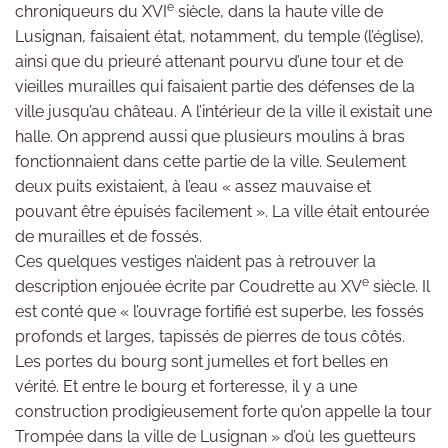
e
chroniqueurs du XVI
siècle, dans la haute ville de
Lusignan, faisaient état, notamment, du temple (l’église),
ainsi que du prieuré attenant pourvu d’une tour et de
vieilles murailles qui faisaient partie des défenses de la
ville jusqu’au château. A l’intérieur de la ville il existait une
halle. On apprend aussi que plusieurs moulins à bras
fonctionnaient dans cette partie de la ville. Seulement
deux puits existaient, à l’eau « assez mauvaise et
pouvant être épuisés facilement ». La ville était entourée
de murailles et de fossés.
Ces quelques vestiges n’aident pas à retrouver la
e
description enjouée écrite par Coudrette au XV
siècle. Il
est conté que « l’ouvrage fortifié est superbe, les fossés
profonds et larges, tapissés de pierres de tous côtés.
Les portes du bourg sont jumelles et fort belles en
vérité. Et entre le bourg et forteresse, il y a une
construction prodigieusement forte qu’on appelle la tour
Trompée dans la ville de Lusignan » d’où les guetteurs