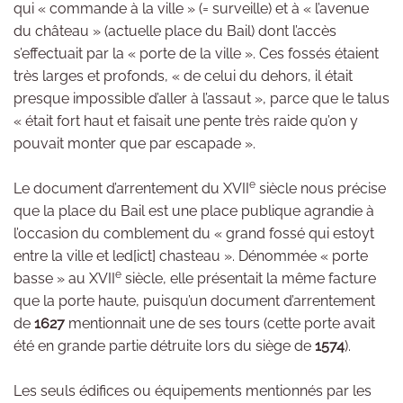
qui « commande à la ville » (= surveille) et à « l’avenue
du château » (actuelle place du Bail) dont l’accès
s’effectuait par la « porte de la ville ». Ces fossés étaient
très larges et profonds, « de celui du dehors, il était
presque impossible d’aller à l’assaut », parce que le talus
« était fort haut et faisait une pente très raide qu’on y
pouvait monter que par escapade ».
e
Le document d’arrentement du XVII
siècle nous précise
que la place du Bail est une place publique agrandie à
l’occasion du comblement du « grand fossé qui estoyt
entre la ville et led[ict] chasteau ». Dénommée « porte
e
basse » au XVII
siècle, elle présentait la même facture
que la porte haute, puisqu’un document d’arrentement
de
1627
mentionnait une de ses tours (cette porte avait
été en grande partie détruite lors du siège de
1574
).
Les seuls édifices ou équipements mentionnés par les