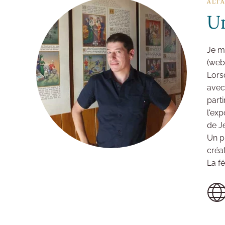
ALTA
Un
Je m'
(web, 
Lors
avec
part
l'ex
de J
Un p
créat
La fé