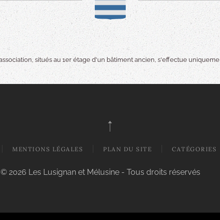
ssociation, situés au 1er étage d'un bâtiment ancien, s'effectue uniquement
MENTIONS LÉGALES
PLAN DU SITE
CATÉGORIES
© 2026 Les Lusignan et Mélusine - Tous droits réservés